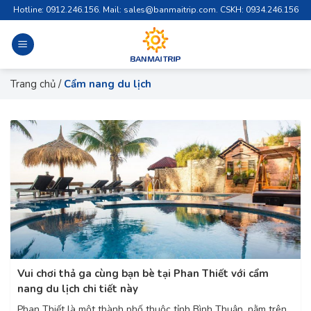
Skip
Hotline: 0912.246.156. Mail: sales@banmaitrip.com. CSKH: 0934.246.156
to
content
Trang chủ
/
Cẩm nang du lịch
Vui chơi thả ga cùng bạn bè tại Phan Thiết với cẩm
nang du lịch chi tiết này
Phan Thiết là một thành phố thuộc tỉnh Bình Thuận, nằm trên