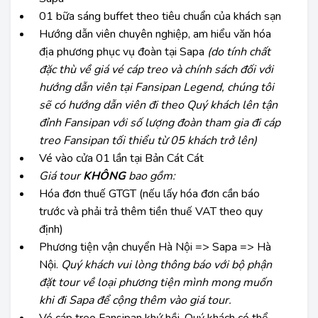
01 bữa sáng buffet theo tiêu chuẩn của khách sạn
Hướng dẫn viên chuyên nghiệp, am hiểu văn hóa
địa phương phục vụ đoàn tại Sapa
(do tính chất
đặc thù về giá vé cáp treo và chính sách đối với
hướng dẫn viên tại Fansipan Legend, chúng tôi
sẽ có hướng dẫn viên đi theo Quý khách lên tận
đỉnh Fansipan với số lượng đoàn tham gia đi cáp
treo Fansipan tối thiểu từ 05 khách trở lên)
Vé vào cửa 01 lần tại Bản Cát Cát
Giá tour
KHÔNG
bao gồm:
Hóa đơn thuế GTGT (nếu lấy hóa đơn cần báo
trước và phải trả thêm tiền thuế VAT theo quy
định)
Phương tiện vận chuyển Hà Nội => Sapa => Hà
Nội.
Quý khách vui lòng thông báo với bộ phận
đặt tour về loại phương tiện mình mong muốn
khi đi Sapa để cộng thêm vào giá tour.
Vé cáp treo Fansipan khứ hồi. Quý khách có thể