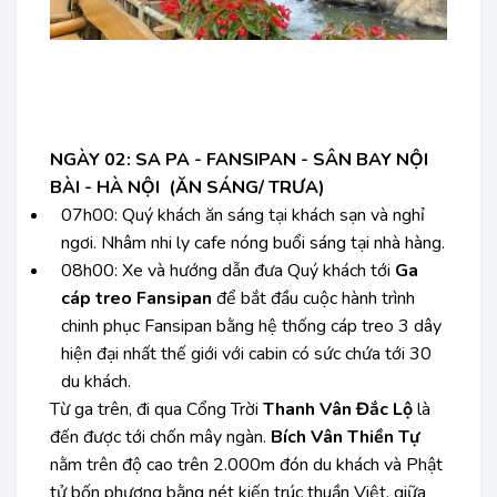
NGÀY 02: SA PA - FANSIPAN - SÂN BAY NỘI
BÀI - HÀ NỘI (ĂN SÁNG/ TRƯA)
07h00:
Quý khách ăn sáng tại khách sạn và nghỉ
ngơi. Nhâm nhi ly cafe nóng buổi sáng tại nhà hàng.
08h00:
Xe và hướng dẫn đưa Quý khách tới
Ga
cáp treo Fansipan
để bắt đầu cuộc hành trình
chinh phục Fansipan bằng hệ thống cáp treo 3 dây
hiện đại nhất thế giới
với cabin có sức chứa tới 30
du khách.
Từ ga trên, đi qua Cổng Trời
Thanh Vân Đắc Lộ
là
đến được tới chốn mây ngàn.
Bích Vân Thiền Tự
nằm trên độ cao trên 2.000m đón du khách và Phật
tử bốn phương bằng nét kiến trúc thuần Việt, giữa