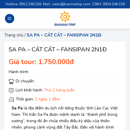
Skip
Hotline: 0912.246.156. Mail: sales@banmaitrip.com. CSKH: 0934.246.156
to
content
Trang chủ
/
SA PA – CÁT CÁT – FANSIPAN 2N1Đ
SA PA – CÁT CÁT – FANSIPAN 2N1Đ
Giá tour: 1.750.000đ
Hành trình:
Di chuyển:
Lịch khởi hành:
Thứ 2 hàng tuần
Thời gian:
2 ngày 1 đêm
Sa Pa
là địa điểm du lịch nổi tiếng thuộc tỉnh Lào Cai, Việt
Nam. Thị trấn Sa Pa được mệnh danh là “thành phố trong
sương”, trong đó ẩn chứa nhiều điều kỳ diệu của thiên
nhiên, phong cảnh vùng đất Tây Bắc. Đến với hành trình