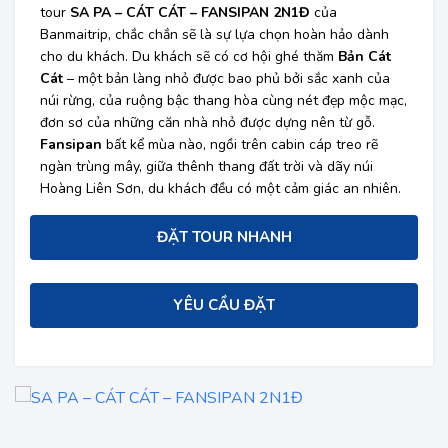
tour
SA PA – CÁT CÁT – FANSIPAN 2N1Đ
của
Banmaitrip, chắc chắn sẽ là sự lựa chọn hoàn hảo dành
cho du khách. Du khách sẽ có cơ hội ghé thăm
Bản Cát
Cát
– một
bản làng nhỏ được bao phủ bởi sắc xanh của
núi rừng, của ruộng bậc thang hòa cùng nét đẹp mộc mạc,
đơn sơ của những căn nhà nhỏ được dựng nên từ gỗ.
Fansipan
bất kể mùa nào, ngồi trên cabin cáp treo rẽ
ngàn trùng mây, giữa thênh thang đất trời và dãy núi
Hoàng Liên Sơn, du khách đều có một cảm giác an nhiên.
ĐẶT TOUR NHANH
YÊU CẦU ĐẶT