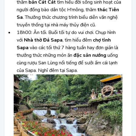
thăm
bản Cát Cát
tìm hiểu đời sống sinh hoạt của
người đồng bào dân tộc H'mông, thăm
thác Tiên
Sa
. Thưởng thức chương trình biểu diễn văn nghệ
truyền thống tại nhà máy thủy điện cũ.
18h00:
Ăn tối. Buổi tối tự do vui chơi. Chụp hình
với
Nhà thờ Đá Sapa
, tìm hiểu đêm
chợ tình
Sapa
vào các tối thứ 7 hàng tuần hay đơn giản là
thưởng thức những món ăn
đặc sản nướng
uống
cùng rượu San Lùng nổi tiếng để sưởi ấm cái lạnh
của Sapa. Nghỉ đêm tại Sapa.