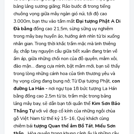
bảng lảng sương giăng; Rảo bước đi trong tiếng
chuông vọng giữa mây ngàn gió núi, tới độ cao
3.000m, bạn thu vào tầm mắt
Đại tượng Phật A Di
Đà bằng
đồng cao 21,5m, sừng sững uy nghiêm
trong mây bay huyền ảo, hướng ánh nhìn từ bi xuống
nhân gian. Trong thời khắc trầm mặc mà linh thiêng
ấy, chắp tay nguyện cầu giữa tiết xuân đang tràn về
ấm áp, giữa những chồi non của đỗ quyên, mâm xôi,
đào mận… đang cựa mình, bật mầm mới, bạn sẽ thấy
trong lòng những cánh hoa của tình thương yêu và
hy vọng cũng đang bung nở; Từ Đại tượng Phật,
con
đường La Hán -
nơi ngự tọa 18 bức tượng La Hán
bằng đồng cao 2,5m từ bi, trầm mặc trong bảng
lảng mây bay, sẽ dẫn bạn tới quần thể
Kim Sơn Bảo
Thắng Tự
với vẻ đẹp cổ kính của những ngôi chùa
gỗ Việt Nam từ thế kỷ 15-16, Quý khách cùng
chiêm bái
tượng Quan thế âm Bồ Tát
,
Miếu Sơn
thần
... Hòa quyện trong khung cảnh ấy là những cây