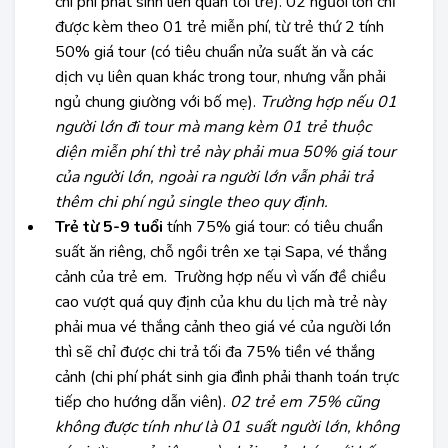
chi phí phát sinh liên quan tới trẻ). 02 người lớn chỉ
được kèm theo 01 trẻ miễn phí, từ trẻ thứ 2 tính
50% giá tour (có tiêu chuẩn nửa suất ăn và các
dịch vụ liên quan khác trong tour, nhưng vẫn phải
ngủ chung giường với bố mẹ).
Trường hợp nếu 01
người lớn đi tour mà mang kèm 01 trẻ thuộc
diện miễn phí thì trẻ này phải mua 50% giá tour
của người lớn, ngoài ra người lớn vẫn phải trả
thêm chi phí ngủ single theo quy định.
Trẻ từ 5-9 tuổi
tính 75% giá tour: có tiêu chuẩn
suất ăn riêng, chỗ ngồi trên xe tại Sapa, vé thắng
cảnh của trẻ em. Trường hợp nếu vì vấn đề chiều
cao vượt quá quy định của khu du lịch mà trẻ này
phải mua vé thắng cảnh theo giá vé của người lớn
thì sẽ chỉ được chi trả tối đa 75% tiền vé thắng
cảnh (chi phí phát sinh gia đình phải thanh toán trực
tiếp cho hướng dẫn viên).
02 trẻ em 75% cũng
không được tính như là 01 suất người lớn, không