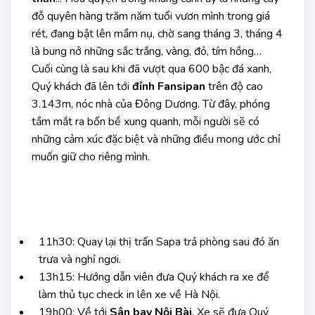
đỗ quyên hàng trăm năm tuổi vươn mình trong giá
rét, đang bật lên mầm nụ, chờ sang tháng 3, tháng 4
là bung nở những sắc trắng, vàng, đỏ, tím hồng…
Cuối cùng là sau khi đã vượt qua 600 bậc đá xanh,
Quý khách đã lên tới
đỉnh Fansipan
trên độ cao
3.143m, nóc nhà của Đông Dương. Từ đây, phóng
tầm mắt ra bốn bề xung quanh, mỗi người sẽ có
những cảm xúc đặc biệt và những điều mong ước chỉ
muốn giữ cho riêng mình.
11h30:
Quay lại thị trấn Sapa trả phòng sau đó ăn
trưa và nghỉ ngơi.
13h15:
Hướng dẫn viên đưa Quý khách ra xe để
làm thủ tục check in lên xe về
Hà Nội.
19h00:
Về tới
Sân bay Nội Bài
. Xe sẽ đưa Quý