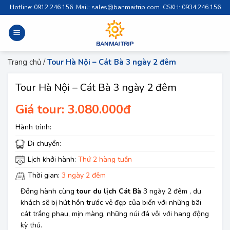
Skip
Hotline: 0912.246.156. Mail: sales@banmaitrip.com. CSKH: 0934.246.156
to
content
Trang chủ
/
Tour Hà Nội – Cát Bà 3 ngày 2 đêm
Tour Hà Nội – Cát Bà 3 ngày 2 đêm
Giá tour: 3.080.000đ
Hành trình:
Di chuyển:
Lịch khởi hành:
Thứ 2 hàng tuần
Thời gian:
3 ngày 2 đêm
Đồng hành cùng
tour du lịch Cát Bà
3 ngày 2 đêm , du
khách sẽ bị hút hồn trước vẻ đẹp của biển với những bãi
cát trắng phau, mịn màng, những núi đá vôi với hang động
kỳ thú.