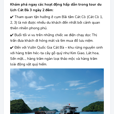
Khám phá ngay các hoạt động hấp dẫn trong tour du
lịch Cát Bà 3 ngày 2 đêm:
✔️ Tham quan tận hưởng ở cụm Bãi tắm Cát Cò (Cát Cò 1,
2, 3) là nơi được nhiều du khách đến nhất bởi cảnh quan
thiên nhiên phong phú.
✔️ Buổi tối vi vu trên những chiếc xe điện chạy dọc Thị
trấn đưa khách đi hóng mát và tìm mua đồ lưu niệm.
✔️ Đến với Vườn Quốc Gia Cát Bà – khu rừng nguyên sinh
với hàng trăm héc-ta cây gỗ quý như Kim Giao, Lát hoa,
Sến mật…, hàng trăm ngàn loại thảo mộc và hàng trăm
loài động vật quý hiếm.