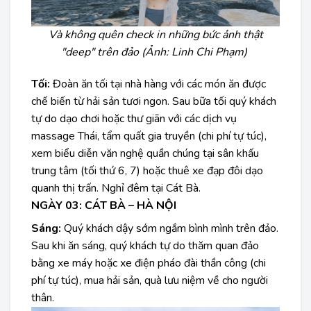
Và không quên check in những bức ảnh thật
"deep" trên đảo (Ảnh: Linh Chi Phạm)
Tối:
Đoàn ăn tối tại nhà hàng với các món ăn được
chế biến từ hải sản tươi ngon. Sau bữa tối quý khách
tự do dạo chơi hoặc thư giãn với các dịch vụ
massage Thái, tẩm quất gia truyền (chi phí tự túc),
xem biểu diễn văn nghệ quần chúng tại sân khấu
trung tâm (tối thứ 6, 7) hoặc thuê xe đạp đôi dạo
quanh thị trấn. Nghỉ đêm tại Cát Bà.
NGÀY 03: CÁT BÀ – HÀ NỘI
Sáng:
Quý khách dậy sớm ngắm bình mình trên đảo.
Sau khi ăn sáng, quý khách tự do thăm quan đảo
bằng xe máy hoặc xe điện pháo đài thần công (chi
phí tự túc), mua hải sản, quà lưu niệm về cho người
thân.