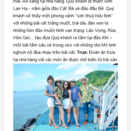
mai. Ăn sáng tại nhà hàng. Quý khách đi thăm vịnh
Lan Hạ - nằm giữa đảo Cát Bà và đảo đầu Bê. Quý
khách sẽ thấy một phong cảnh “sơn thuỷ hữu tình”
với những bãi cát trắng muốt, trải dài, đan xen là
những hòn đảo muôn hình vạn trạng: Lão Vọng, Rùa,
Hòn Gió,… tàu đưa Quý khách ra tắm tại đảo Khỉ –
một bãi tắm sâu và trong veo với những chú khỉ tinh
nghịch nô đùa nhau trên bãi cát.
Trưa:
Đoàn ăn trưa
tại nhà hàng với các món ăn được chế biến từ hải sản.