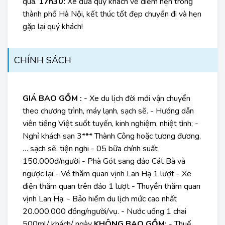
quà.
17h30:
Xe đưa quý khách về điểm hẹn trong
thành phố Hà Nội, kết thúc tốt đẹp chuyến đi và hẹn
gặp lại quý khách!
CHÍNH SÁCH
GIÁ BAO GỒM :
- Xe du lịch đời mới vận chuyển
theo chương trình, máy lạnh, sạch sẽ. - Hướng dẫn
viên tiếng Việt suốt tuyến, kinh nghiệm, nhiệt tình; -
Nghỉ khách sạn 3*** Thành Công hoặc tương đương,
… sạch sẽ, tiện nghi - 05 bữa chính suất
150.000đ/người - Phà Gót sang đảo Cát Bà và
ngược lại - Vé thăm quan vịnh Lan Hạ 1 lượt - Xe
điện thăm quan trên đảo 1 lượt - Thuyền thăm quan
vịnh Lan Hạ. - Bảo hiểm du lịch mức cao nhất
20.000.000 đồng/người/vụ. - Nước uống 1 chai
500ml/ khách/ ngày
KHÔNG BAO GỒM:
- Thuế