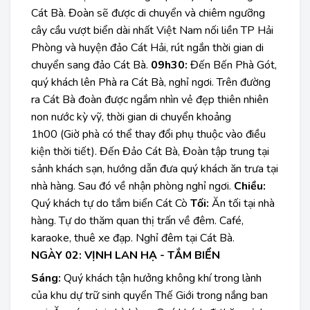
Cát Bà. Đoàn sẽ được di chuyển và chiêm ngưỡng
cây cầu vượt biển dài nhất Việt Nam nối liền TP Hải
Phòng và huyện đảo Cát Hải, rút ngắn thời gian di
chuyển sang đảo Cát Bà.
09h30:
Đến Bến Phà Gót,
quý khách lên Phà ra Cát Bà, nghỉ ngơi. Trên đường
ra Cát Bà đoàn được ngắm nhìn vẻ đẹp thiên nhiên
non nước kỳ vỹ, thời gian di chuyển khoảng
1h00 (Giờ phà có thể thay đổi phụ thuộc vào điều
kiện thời tiết). Đến Đảo Cát Bà, Đoàn tập trung tại
sảnh khách sạn, hướng dẫn đưa quý khách ăn trưa tại
nhà hàng. Sau đó về nhận phòng nghỉ ngơi.
Chiều:
Quý khách tự do tắm biển Cát Cò
Tối:
Ăn tối tại nhà
hàng. Tự do thăm quan thị trấn về đêm. Café,
karaoke, thuê xe đạp. Nghỉ đêm tại Cát Bà.
NGÀY 02: VỊNH LAN HẠ - TẮM BIỂN
Sáng:
Quý khách tận hưởng không khí trong lành
của khu dự trữ sinh quyển Thế Giới trong nắng ban