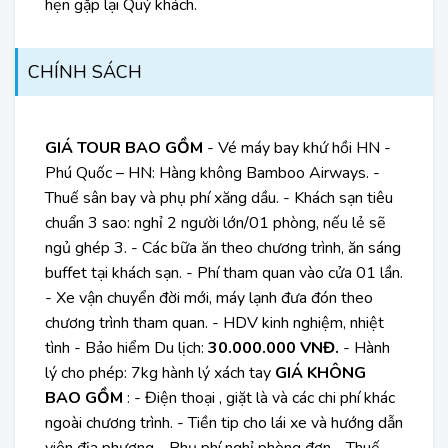
hẹn gặp lại Quý khách.
CHÍNH SÁCH
GIÁ TOUR BAO GỒM
- Vé máy bay khứ hồi HN -
Phú Quốc – HN: Hàng không Bamboo Airways. -
Thuế sân bay và phụ phí xăng dầu. - Khách sạn tiêu
chuẩn 3 sao: nghỉ 2 người lớn/01 phòng, nếu lẻ sẽ
ngủ ghép 3. - Các bữa ăn theo chương trình, ăn sáng
buffet tại khách sạn. - Phí tham quan vào cửa 01 lần.
- Xe vận chuyển đời mới, máy lạnh đưa đón theo
chương trình tham quan. - HDV kinh nghiệm, nhiệt
tình - Bảo hiểm Du lịch:
30.000.000 VNĐ.
- Hành
lý cho phép: 7kg hành lý xách tay
GIÁ KHÔNG
BAO GỒM
: - Điện thoại , giặt là và các chi phí khác
ngoài chương trình. - Tiền tip cho lái xe và hướng dẫn