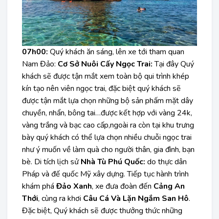
07h00:
Quý khách ăn sáng, lên xe tới tham quan
Nam Đảo:
Cơ Sở Nuôi Cấy Ngọc Trai:
Tại đây Quý
khách sẽ được tận mắt xem toàn bộ qui trình khép
kín tạo nên viên ngọc trai, đặc biệt quý khách sẽ
được tận mắt lựa chọn những bộ sản phấm mặt dây
chuyền, nhẩn, bông tai…được kết hợp với vàng 24k,
vàng trắng và bạc cao cấp,ngoài ra còn tại khu trưng
bày quý khách có thể lựa chọn nhiều chuỗi ngọc trai
như ý muốn về làm quà cho người thân, gia đình, bạn
bè. Di tích lịch sử
Nhà Tù Phú Quốc:
do thực dân
Pháp và đế quốc Mỹ xây dựng. Tiếp tục hành trình
khám phá
Đảo Xanh
, xe đưa đoàn đến
Cảng An
Thới
, cùng ra khơi
Câu Cá Và Lặn Ngắm San Hô
.
Đặc biệt, Quý khách sẽ được thưởng thức những