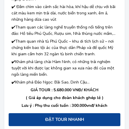
✔️ Đắm chìm vào cảnh sắc hài hòa, khí hậu dễ chịu với bãi
cát màu kem mịn trải dài, nước biển trong xanh, êm ả,
những hàng dừa cao vút
✔️Tham quan các làng nghề truyền thống nổi tiếng trên
đảo: Hồ tiêu Phú Quốc, Rượu sim, Nhà thùng nước mắm,…
✔️Tham quan nhà tù Phú Quốc – khu di tích lịch sử – nơi
chứng kiến bao tội ác của thực dân Pháp và đế quốc Mỹ
khi giam cầm hơn 32 ngàn tù binh chiến tranh.
✔️Khám phá làng chài Hàm Ninh, có những trải nghiệm
tuyệt vời khi được lạc không gian xa xưa nào đó của một
ngôi làng miền biển.
✔️Khám phá Đảo Ngọc: Bãi Sao, Dinh Cậu…
GIÁ TOUR : 5.680.000 VNĐ/ KHÁCH
( Giá áp dụng cho đoàn khách ghép lẻ )
Lưu ý : Phụ thu cuối tuần : 300.000vnđ/ khách
ĐẶT TOUR NHANH