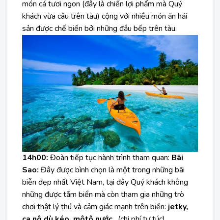
món cá tươi ngon (đây là chiến lợi phẩm mà Quý
khách vừa câu trên tàu) cộng với nhiều món ăn hải
sản được chế biến bởi những đầu bếp trên tàu.
14h00:
Đoàn tiếp tục hành trình tham quan:
Bãi
Sao:
Đây được bình chọn là một trong những bãi
biễn đẹp nhất Việt Nam, tại đây Quý khách không
những được tắm biển mà còn tham gia những trò
chơi thật lý thú và cảm giác mạnh trên biển:
jetky,
ca nô dù kéo, môtô nước
…(chi phí tự túc).