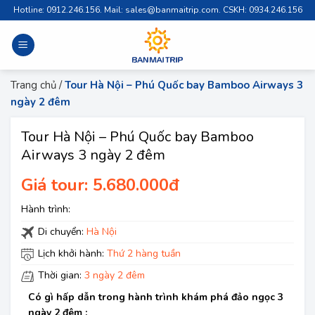
Skip
Hotline: 0912.246.156. Mail: sales@banmaitrip.com. CSKH: 0934.246.156
to
content
Trang chủ
/
Tour Hà Nội – Phú Quốc bay Bamboo Airways 3
ngày 2 đêm
Tour Hà Nội – Phú Quốc bay Bamboo
Airways 3 ngày 2 đêm
Giá tour: 5.680.000đ
Hành trình:
Di chuyển:
Hà Nội
Lịch khởi hành:
Thứ 2 hàng tuần
Thời gian:
3 ngày 2 đêm
Có gì hấp dẫn trong hành trình khám phá đảo ngọc 3
ngày 2 đêm :