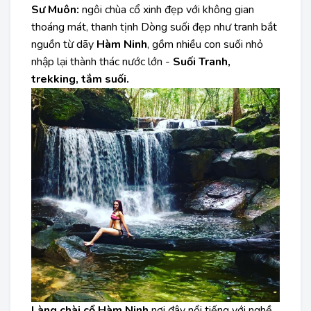
Sư Muôn:
ngôi chùa cổ xinh đẹp với không gian
thoáng mát, thanh tịnh Dòng suối đẹp như tranh bắt
nguồn từ dãy
Hàm Ninh
, gồm nhiều con suối nhỏ
nhập lại thành thác nước lớn -
Suối Tranh,
trekking, tắm suối.
Làng chài cổ Hàm Ninh
nơi đây nổi tiếng với nghề