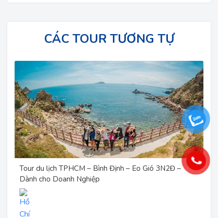
CÁC TOUR TƯƠNG TỰ
Tour thiền viện Tây Thiên – Đại bảo pháp Mandala 1
ngày
Lịch khởi hành :
Thứ 2 hàng tuần