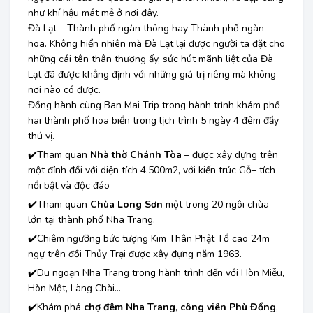
như khí hậu mát mẻ ở nơi đây.
Đà Lạt – Thành phố ngàn thông hay Thành phố ngàn
hoa. Không hiển nhiên mà Đà Lạt lại được người ta đặt cho
những cái tên thân thương ấy, sức hút mãnh liệt của Đà
Lạt đã được khẳng định với những giá trị riêng mà không
nơi nào có được.
Đồng hành cùng Ban Mai Trip trong hành trình khám phố
hai thành phố hoa biển trong lịch trình 5 ngày 4 đêm đầy
thú vị.
✔️Tham quan
Nhà thờ Chánh Tòa
– được xây dựng trên
một đỉnh đồi với diện tích 4.500m2, với kiến trúc Gỗ– tích
nổi bật và độc đáo
✔️Tham quan
Chùa Long Sơn
một trong 20 ngôi chùa
lớn tại thành phố Nha Trang.
✔️Chiêm ngưỡng bức tượng Kim Thân Phật Tổ cao 24m
ngự trên đồi Thủy Trại được xây đựng năm 1963.
✔️Du ngoạn Nha Trang trong hành trình đến với Hòn Miễu,
Hòn Một, Làng Chài…
✔️Khám phá
chợ đêm Nha Trang
,
công viên Phù Đổng
,