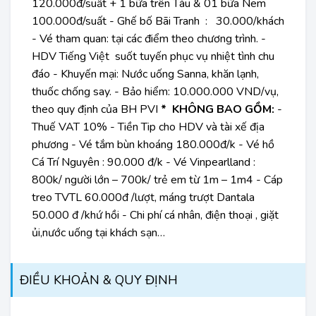
120.000đ/suất + 1 bữa trên Tàu & 01 bữa Nem
100.000đ/suất - Ghế bố Bãi Tranh : 30.000/khách
- Vé tham quan: tại các điểm theo chương trình. -
HDV Tiếng Việt suốt tuyến phục vụ nhiệt tình chu
đáo - Khuyến mại: Nước uống Sanna, khăn lạnh,
thuốc chống say. - Bảo hiểm: 10.000.000 VND/vụ,
theo quy định của BH PVI
* KHÔNG BAO GỒM:
-
Thuế VAT 10% - Tiền Tip cho HDV và tài xế địa
phương - Vé tắm bùn khoáng 180.000đ/k - Vé hồ
Cá Trí Nguyên : 90.000 đ/k - Vé Vinpearlland :
800k/ người lớn – 700k/ trẻ em từ 1m – 1m4 - Cáp
treo TVTL 60.000đ /lượt, máng trượt Dantala
50.000 đ /khứ hồi - Chi phí cá nhân, điện thoại , giặt
ủi,nước uống tại khách sạn…
ĐIỀU KHOẢN & QUY ĐỊNH