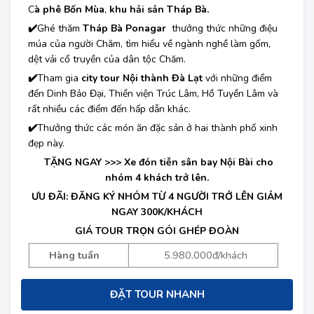
C
à phê Bốn Mùa
,
khu hải sản Tháp Bà.
✔️
Ghé thăm
Tháp Bà Ponagar
thưởng thức những điệu
múa của người Chăm, tìm hiểu về ngành nghề làm gốm,
dệt vải cổ truyền của dân tộc Chăm.
✔️
Tham gia
city tour Nội thành Đà Lạt
với những điểm
đến Dinh Bảo Đại, Thiền viện Trúc Lâm, Hồ Tuyền Lâm và
rất nhiều các điểm đến hấp dẫn khác.
✔️
Thưởng thức các món ăn đặc sản ở hai thành phố xinh
đẹp này.
TẶNG NGAY >>> Xe đón tiễn sân bay Nội Bài cho
nhóm 4 khách trở lên.
ƯU ĐÃI: ĐĂNG KÝ NHÓM TỪ 4 NGƯỜI TRỞ LÊN GIẢM
NGAY 300K/KHÁCH
GIÁ TOUR TRỌN GÓI GHÉP ĐOÀN
Hàng tuần
5.980.000đ/khách
ĐẶT TOUR NHANH