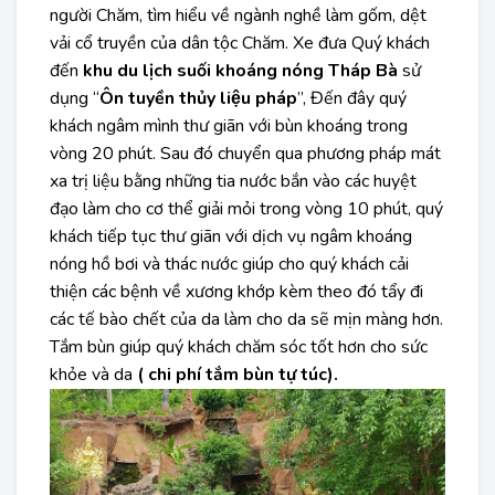
người Chăm, tìm hiểu về ngành nghề làm gốm, dệt
vải cổ truyền của dân tộc Chăm. Xe đưa Quý khách
đến
khu du lịch suối khoáng nóng Tháp Bà
sử
dụng “
Ôn tuyền thủy liệu pháp
”, Đến đây quý
khách ngâm mình thư giãn với bùn khoáng trong
vòng 20 phút. Sau đó chuyển qua phương pháp mát
xa trị liệu bằng những tia nước bắn vào các huyệt
đạo làm cho cơ thể giải mỏi trong vòng 10 phút, quý
khách tiếp tục thư giãn với dịch vụ ngâm khoáng
nóng hồ bơi và thác nước giúp cho quý khách cải
thiện các bệnh về xương khớp kèm theo đó tẩy đi
các tế bào chết của da làm cho da sẽ mịn màng hơn.
Tắm bùn giúp quý khách chăm sóc tốt hơn cho sức
khỏe và da
( chi phí tắm bùn tự túc).