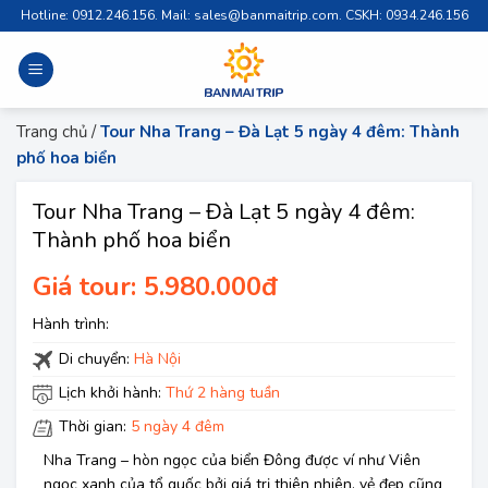
Skip
Hotline: 0912.246.156. Mail: sales@banmaitrip.com. CSKH: 0934.246.156
to
content
Trang chủ
/
Tour Nha Trang – Đà Lạt 5 ngày 4 đêm: Thành
phố hoa biển
Tour Nha Trang – Đà Lạt 5 ngày 4 đêm:
Thành phố hoa biển
Giá tour: 5.980.000đ
Hành trình:
Di chuyển:
Hà Nội
Lịch khởi hành:
Thứ 2 hàng tuần
Thời gian:
5 ngày 4 đêm
Nha Trang – hòn ngọc của biển Đông được ví như Viên
ngọc xanh của tổ quốc bởi giá trị thiên nhiên, vẻ đẹp cũng