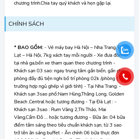
chương trình.Chia tay quý khách và hẹn gặp lại.
CHÍNH SÁCH
* BAO GỒM:
- Vé máy bay Hà Nội – Nha Trang, Đà
Lạt – Hà Nội, 7kg xách tay mỗi người - Xe đưa đón
tại nhà ga,bến xe tham quan theo chương trình -
Khách sạn 03 sao: ngay trung tâm gần biển, gần chợ
phòng đầy đủ tiện nghi bố trí phòng 02k /phòng (
trường hợp ngủ ghép vì giới tính) - Tại Nha Trang: -
Khách sạn 3sao phố:Nam Hùng,Thăng Long, Golden
Beach ,Central hoặc tương đương - Tại Đà Lạt : -
Khách sạn 3sao : Rum Vàng 2,Thi Thảo, Mai
Vàng,Cẩm Đô … hoặc tương đương - Bữa ăn: 04 bữa
điểm tâm sáng theo tiêu chuẩn khách sạn, từ 3 sao
trở lên ăn sáng buffet - Ăn chính 06 bữa thực đơn