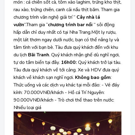
món : cá chiên sốt cà, tôm xào laghim, trứng kho thịt,
rau xào, trứng chiên, canh cải nấu thịt băm. Tham gia
chương trình văn nghệ giải trí “
Cây nhà lá
vườn
”.Tham gia “
chương trình bar nổi
” sôi động
hấp dẫn chỉ duy nhất có tại Nha Trang.Một ly rượu,
một lát thơm ngay dưới nước, bạn có thể nâng ly và
tâm tình với bạn bè. Tàu đưa quý khách đến với khu
du lịch
Bãi Tranh
. Quý khách nhận ghế dù nghĩ ngơi,
tự do tắm biển tại đây.
16h00:
Quý khách trở lại tàu.
Tàu đưa quý khách về tới cảng. Xe và HDV đưa quý
khách về khách sạn nghĩ ngơi.
Không bao gồm
:
Thức uống và các dịch vụ khác tại mỗi đảo: - Vé đáy
kính: 70.000VNĐ/khách - Hồ cá Trí Nguyên:
90.000VNĐ/khách - Trò chơi thể thao trên nước:
Nhiều loại giá