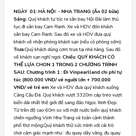
NGÀY 01: HÀ NỘI - NHA TRANG (Ăn 02 bữa)
Sáng:
Quý khách tự túc ra sân bay Nội Bài làm thủ
tục đi sân bay Cam Ranh. Xe và HDV đón khách
sân bay Cam Ranh. Sau đó xe và HDV đưa quý
khách về nhận phòng khách sạn (nếu có phòng sớm).
Trưa:
Quý khách dùng cơm trưa tại nhà hàng. Sau đó
về khách sạn nghĩ ngơi.
Chiều
:
QUÝ KHÁCH CÓ
THỂ LỰA CHON 1 TRONG 2 CHƯƠNG TRÌNH
SAU:
Chương trình 1 : Đi Vinpearlland chi phí tự
túc (800.000 VND/ vé người lớn + 700.000
VND/ vé trẻ em
Xe và HDV đưa quý khách xuống
Cảng Cầu Đá. Quý khách vượt 3320m cáp treo vượt
biển dài nhất thế giới để sang đảo Ngọc Xinh Đẹp.
Từ trên độ cao 60m so với mặt nước biển quý khách
chiên ngưỡng Vịnh Nha Trang và toàn cảnh thành
phố thơ mộng.Quý khách thử sức mình với cái trò
chơi cảm giác mạnh như : đu quay dây văng, đu quay