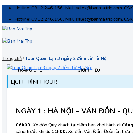
Skip
Hotline: 0912.246.156. Mail: sales@banmaitrip.com. C
to
Hotline: 0912.246.156. Mail: sales@banmaitrip.com. C
content
Trang chủ
/
Tour Quan Lạn 3 ngày 2 đêm từ Hà Nội
TRANG CHỦ
GIỚI THIỆU
LỊCH TRÌNH TOUR
NGÀY 1 : HÀ NỘI – VÂN ĐỒN - QUA
06h00:
Xe đón Quý khách tại điểm hẹn khởi hành đi
Cảng
sáng trước khi đi.
11h00:
Xe đến Vân Đồn. Đoàn ăn trưa t