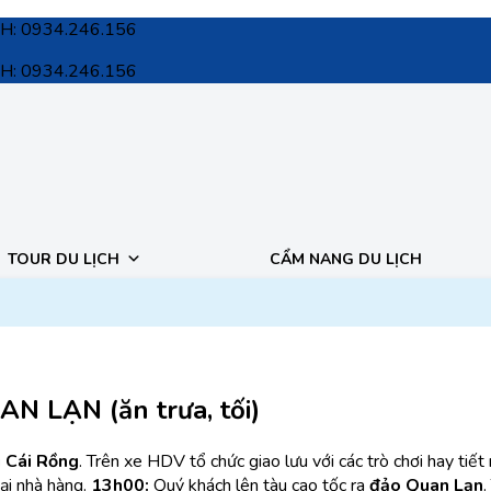
SKH: 0934.246.156
SKH: 0934.246.156
TOUR DU LỊCH
CẨM NANG DU LỊCH
N LẠN (ăn trưa, tối)
 Cái Rồng
. Trên xe HDV tổ chức giao lưu với các trò chơi hay tiế
ại nhà hàng.
13h00:
Quý khách lên tàu cao tốc ra
đảo Quan Lạn