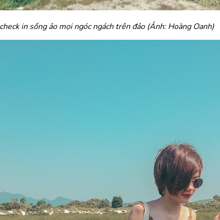
check in sống ảo mọi ngóc ngách trên đảo (Ảnh: Hoàng Oanh)