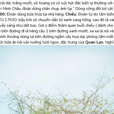
 trải dài, trắng muốt, vẻ hoang sơ có sức hút đặc biệt lạ thường v
n Minh Châu, đoàn dừng chân chụp ảnh tại “ Dòng sông đôi bờ cát 
00:
Đoàn dùng bữa trưa tại nhà hàng.
Chiều:
Đoàn tự do tắm biển 
Từ 17h30, bầu trời sẽ chuyển dần từ xanh sang hồng, sau đó là và
 vẩy sáng như dát bạc. Gợi ý điểm thăm quan buổi chiều ( dành ch
i bên đường đi là hàng cây 2 bên đường xanh mướt, xa xa là núi và
hỉnh thoảng dừng lại bên đường ngắm cây hoa dại, phóng tầm mắt ra
ức bữa ăn hải sản nướng tươi ngon, đặc trưng của
Quan Lạn
. Nghỉ