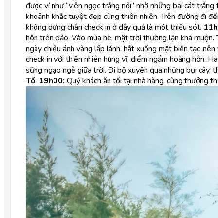
được ví như “viên ngọc trắng nổi” nhờ những bãi cát trắng
khoảnh khắc tuyệt đẹp cùng thiên nhiên. Trên đường đi đế
không dừng chân check in ở đây quả là một thiếu sót.
11h
hôn trên đảo. Vào mùa hè, mặt trời thường lặn khá muộn. 
ngày chiếu ánh vàng lấp lánh, hắt xuống mặt biển tạo nên
check in với thiên nhiên hùng vĩ, điểm ngắm hoàng hôn. Ha
sững ngạo ngễ giữa trời. Đi bộ xuyên qua những bụi cây, t
Tối 19h00:
Quý khách ăn tối tại nhà hàng, cùng thưởng th