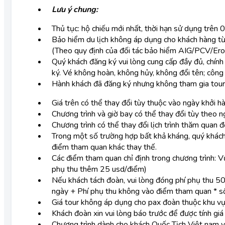
Lưu ý chung:
Thủ tục: hộ chiếu mới nhất, thời hạn sử dụng trên 
Bảo hiểm du lịch không áp dụng cho khách hàng từ 
(Theo quy định của đối tác bảo hiểm AIG/PCV/Er
Quý khách đăng ký vui lòng cung cấp đầy đủ, chính 
ký. Vé không hoàn, không hủy, không đổi tên; công 
Hành khách đã đăng ký nhưng không tham gia tour 
Giá trên có thể thay đổi tùy thuộc vào ngày khởi hà
Chương trình và giờ bay có thể thay đổi tùy theo n
Chương trình có thể thay đổi lịch trình thăm quan
Trong một số trường hợp bất khả kháng, quý khách
điểm tham quan khác thay thế.
Các điểm tham quan chỉ định trong chương trình: V
phụ thu thêm 25 usd/điểm)
Nếu khách tách đoàn, vui lòng đóng phí phụ thu 5
ngày + Phí phụ thu không vào điểm tham quan * s
Giá tour không áp dụng cho pax đoàn thuộc khu vực
Khách đoàn xin vui lòng báo trước để được tính g
Chương trình dành cho khách Quốc Tịch Việt nam và