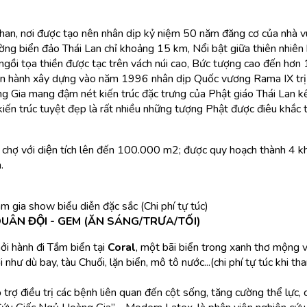
han, nơi được tạo nên nhân dịp kỷ niệm 50 năm đăng cơ của nhà v
ường biển đảo Thái Lan chỉ khoảng 15 km, Nổi bật giữa thiên nhiên
 ngồi tọa thiền được tạc trên vách núi cao, Bức tượng cao đến hơ
iến hành xây dựng vào năm 1996 nhân dịp Quốc vương Rama IX trị
g Gia mang đậm nét kiến trúc đặc trưng của Phật giáo Thái Lan k
iến trúc tuyệt đẹp là rất nhiều những tượng Phật được điêu khắc t
hợ với diện tích lên đến 100.000 m2; được quy hoạch thành 4 kh
.
m gia show biểu diễn đặc sắc (Chi phí tự túc)
QUÂN ĐỘI - GEM (ĂN SÁNG/TRƯA/TỐI)
ởi hành đi Tắm biển tại
Coral
, một bãi biển trong xanh thơ mộng vớ
hư dù bay, tàu Chuối, lặn biển, mô tô nước...(chi phí tự túc khi tha
rợ điều trị các bệnh liên quan đến cột sống, tăng cường thể lực, c