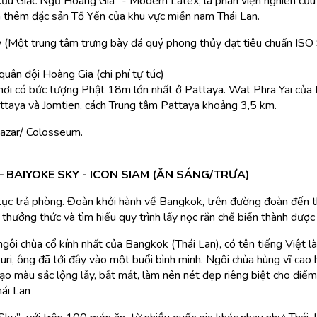
n Cứu Giấc Ngủ Hoàng Gia” - Modern Latex, là phân viện nghiên cứ
 thêm đặc sản Tổ Yến của khu vực miền nam Thái Lan.
Một trung tâm trưng bày đá quý phong thủy đạt tiêu chuẩn ISO 
quân đội Hoàng Gia (chi phí tự túc)
nơi có bức tượng Phật 18m lớn nhất ở Pattaya. Wat Phra Yai của 
ttaya và Jomtien, cách Trung tâm Pattaya khoảng 3,5 km.
cazar/ Colosseum.
 BAIYOKE SKY - ICON SIAM (ĂN SÁNG/TRƯA)
tục trả phòng. Đoàn khởi hành về Bangkok, trên đường đoàn đến 
hưởng thức và tìm hiểu quy trình lấy nọc rắn chế biến thành dượ
gôi chùa cổ kính nhất của Bangkok (Thái Lan), có tên tiếng Việt là
uri, ông đã tới đây vào một buổi bình minh. Ngôi chùa hùng vĩ ca
ạo màu sắc lộng lẫy, bắt mắt, làm nên nét đẹp riêng biệt cho điểm
hái Lan