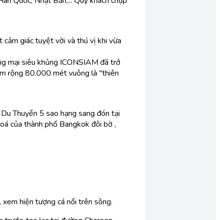
Hàn Quốc, Nhật Bản,... Quý khách chụp
ảm giác tuyệt vời và thú vị khi vừa
ng mại siêu khủng ICONSIAM đã trở
am rộng 80.000 mét vuông là "thiên
t Du Thuyền 5 sao hạng sang đón tại
hoá của thành phố Bangkok đôi bờ ,
 xem hiện tượng cá nổi trên sông.