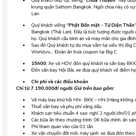
Quý khách tiếp tục viếng
”Chùa Thuyền”
hay được
krung quận Sathorn Bangkok. Ngôi chùa này có sự kế
Lan.
Quý khách viếng
“Phật Bốn mặt - Tứ Diện Thần’
Bangkok (Thái Lan). Đây là bức tượng được người d
họ. Quý khách cầu bình an và may mắn cho gia đình
Sau đó Quý khách tự do mua sắm tại siêu thị Big
World,vv,... Đoàn ăn trưa coupon tại Big C
15h00
: Xe và HDV đón quý khách ra sân bay BKK
Đến sân bay Nội Bài, xe đưa quý khách về điểm he
Chi phí và các điều khoản
Chỉ từ 7.190.000đ/ người
Giá trên bao gồm:
Vé máy bay khứ hồi HN- BKK – HN (Hàng không Ai
Thuế sân bay và phụ phí xăng dầu.
Khách sạn tiêu chuẩn 4 sao: nghỉ 2 người lớn/01 p
Các bữa ăn theo chương trình: 06 bữa chính, ăn sán
Phí tham quan vào cửa 01 lần.
Xe vận chuyển đời mới, máy lạnh: xe đưa đón theo c