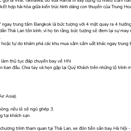
 gọi là Wat Yannawa, do vua Rama III xây dựng từ nhiều trăm năm
t hợp hài hòa giữa kiến trúc hình dáng con thuyền của Trung Hoa v
’
ngay trung tâm Bangkok là bức tượng với 4 mặt quay ra 4 hướng
ân Thái Lan tôn kính, vì họ tin rằng, bức tượng sẽ đem lại sự ma
.
 C hoặc tự do khám phá các khu mua sắm sầm uất khác ngay trung
 làm thủ tục đáp chuyến bay về HN
̣n ban đầu. Chia tay và hẹn gặp lại Quý Khách trên những lộ trình m
r Asia).
hòng, nếu lẻ sẽ ngủ ghép 3.
g tại khách sạn.
hương trình tham quan tại Thái Lan, xe đón tiễn sân bay Hà Nội - 