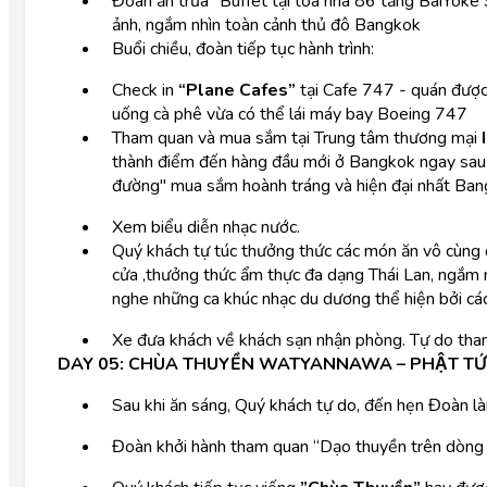
Đoàn ăn trưa “Buffet tại tòa nhà 86 tầng BaiYoke 
ảnh, ngắm nhìn toàn cảnh thủ đô Bangkok
Buổi chiều, đoàn tiếp tục hành trình:
Check in
“Plane Cafes”
tại Cafe 747 - quán đượ
uống cà phê vừa có thể lái máy bay Boeing 747
Tham quan và mua sắm tại Trung tâm thương mại
thành điểm đến hàng đầu mới ở Bangkok ngay sau k
đường" mua sắm hoành tráng và hiện đại nhất Ba
Xem biểu diễn nhạc nước.
Quý khách tự túc thưởng thức các món ăn vô cùng 
cửa ,thưởng thức ẩm thực đa dạng Thái Lan, ngắm n
nghe những ca khúc nhạc du dương thể hiện bởi các ca
Xe đưa khách về khách sạn nhận phòng. Tự do th
DAY 05: CHÙA THUYỀN WATYANNAWA – PHẬT T
Sau khi ăn sáng, Quý khách tự do, đến hẹn Đoàn l
Đoàn khởi hành tham quan “Dạo thuyền trên dòn