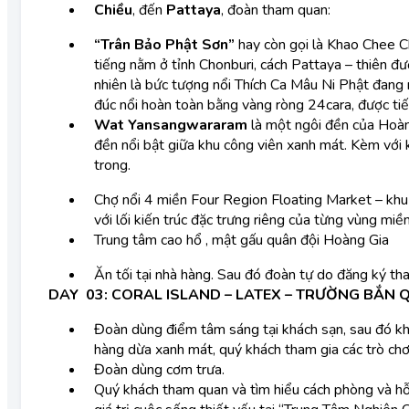
Chiều
, đến
Pattaya
, đoàn tham quan:
“Trân Bảo Phật Sơn”
hay còn gọi là Khao Chee C
tiếng nằm ở tỉnh Chonburi, cách Pattaya – thiên đ
nhiên là bức tượng nổi Thích Ca Mâu Ni Phật đang
đúc nổi hoàn toàn bằng vàng ròng 24cara, được t
Wat Yansangwararam
là một ngôi đền của Hoàn
đền nổi bật giữa khu công viên xanh mát. Kèm với k
trong.
Chợ nổi 4 miền Four Region Floating Market – khu c
với lối kiến trúc đặc trưng riêng của từng vùng miền
Trung tâm cao hổ , mật gấu quân đội Hoàng Gia
Ăn tối tại nhà hàng. Sau đó đoàn tự do đăng ký tha
DAY 03: CORAL ISLAND – LATEX – TRƯỜNG BẮN 
Đoàn dùng điểm tâm sáng tại khách sạn, sau đó kh
hàng dừa xanh mát, quý khách tham gia các trò chơi n
Đoàn dùng cơm trưa.
Quý khách tham quan và tìm hiểu cách phòng và hỗ t