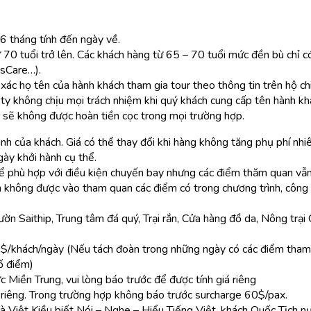
06 tháng tính đến ngày về.
70 tuổi trở lên. Các khách hàng từ 65 – 70 tuổi mức đền bù chỉ c
osCare…).
xác họ tên của hành khách tham gia tour theo thông tin trên hộ ch
ty không chịu mọi trách nhiệm khi quý khách cung cấp tên hành khá
sẽ không được hoàn tiền cọc trong mọi trường hợp.
nh của khách. Giá có thể thay đổi khi hàng không tăng phụ phí nhiê
gày khởi hành cụ thể.
 để phù hợp với điều kiện chuyến bay nhưng các điểm thăm quan vẫ
 không được vào tham quan các điểm có trong chương trình, công 
ườn Saithip, Trung tâm đá quý, Trại rắn, Cửa hàng đồ da, Nông trạ
0$/khách/ngày (Nếu tách đoàn trong những ngày có các điểm tham 
ố điểm)
 Miền Trung, vui lòng báo trước để được tính giá riêng
iá riêng. Trong trường hợp không báo trước surcharge 60$/pax.
 Việt Kiều biết Nói – Nghe – Hiểu Tiếng Việt, khách Quốc Tịch nư