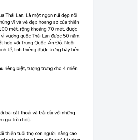
ua Thái Lan. Là một ngọn núi đẹp nổi
 hùng vĩ và vẻ đẹp hoang sơ của thiên
n 100 mét, rộng khoảng 70 mét, được
 vì vương quốc Thái Lan được 50 năm.
ết hợp với Trung Quốc, Ấn Độ. Ngôi
inh tế, linh thiêng được trưng bày bên
u riêng biệt, tượng trưng cho 4 miền
i bãi cát thoải và trải dài với những
m gia trò chơi).
ải thiện tuổi thọ con người, nâng cao