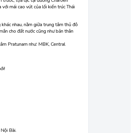
 trước, tọa lạc tại đường Charoen
ới mái cao vút của lối kiến trúc Thái
 khác nhau, nằm giữa trung tâm thủ đô
y mắn cho đất nước cũng như bản thân
 tâm Pratunam như: MBK, Central
ới!
Nội Bài.