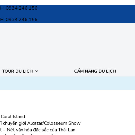
SKH: 0934.246.156
SKH: 0934.246.156
TOUR DU LỊCH
CẨM NANG DU LỊCH
i Coral Island
ệ sĩ chuyển giới Alcazar/Colosseum Show
 Nét văn hóa đặc sắc của Thái Lan