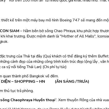
Sky” với trên 100 món ăn từ nhiều quốc gia khác nhau như: Thái, 
c thiết kế trên một máy bay mô hình Boeing 747 sẽ mang đến một c
ICON SIAM
– Nằm bên bờ sông Chao Phraya, khu phức hợp thươ
hi khai trương. Được mệnh danh là "Mother of All Malls", Iconsi
ngkok.
đặc trưng của Thái tại đây (Quý khách có thể đăng ký thêm Buffe
hững cảnh đẹp của những công trình kiến trúc đẹp lộng lẫy , văn 
 sỹ nổi tiếng Thái Lan) (Chi phí tự túc)
am quan thành phố Bangkok về đêm.
Ứ DIỆN – SHOPPING – HN (ĂN SÁNG /TRƯA)
àm thủ tục trả phòng.
g
sông Chaophraya Huyền thoại
”. Xem thuyền Rồng của nhà vua,