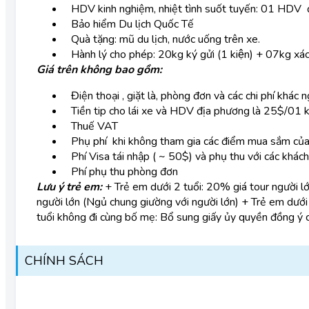
HDV kinh nghiệm, nhiệt tình suốt tuyến: 01 HDV đ
Bảo hiểm Du lịch Quốc Tế
Quà tặng: mũ du lịch, nước uống trên xe.
Hành lý cho phép: 20kg ký gửi (1 kiện) + 07kg xác
Giá trên không bao gồm:
Điện thoại , giặt là, phòng đơn và các chi phí khác n
Tiền tip cho lái xe và HDV địa phương là 25$/01 k
Thuế VAT
Phụ phí khi không tham gia các điểm mua sắm của 
Phí Visa tái nhập ( ~ 50$) và phụ thu với các khác
Phí phụ thu phòng đơn
Lưu ý trẻ em:
+ Trẻ em dưới 2 tuổi: 20% giá tour người lớ
người lớn (Ngủ chung giường với người lớn)
+ Trẻ em dưới
tuổi không đi cùng bố mẹ: Bổ sung giấy ủy quyền đồng ý 
CHÍNH SÁCH