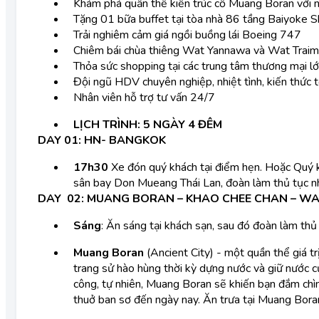
Khám phá quần thể kiến trúc cổ Muang Boran với n
Tặng 01 bữa buffet tại tòa nhà 86 tầng Baiyoke S
Trải nghiêm cảm giá ngồi buồng lái Boeing 747
Chiêm bái chùa thiêng Wat Yannawa và Wat Traim
Thỏa sức shopping tại các trung tâm thương mại l
Đội ngũ HDV chuyên nghiệp, nhiệt tình, kiến thức 
Nhân viên hỗ trợ tư vấn 24/7
LỊCH TRÌNH: 5 NGÀY 4 ĐÊM
DAY 01: HN- BANGKOK
17h30
Xe đón quý khách tại điểm hẹn. Hoặc Quý 
sân bay Don Mueang Thái Lan, đoàn làm thủ tục nhậ
DAY 02: MUANG BORAN – KHAO CHEE CHAN – WA
Sáng
: Ăn sáng tại khách sạn, sau đó đoàn làm th
Muang Boran
(Ancient City) - một quần thể giá t
trang sử hào hùng thời kỳ dựng nước và giữ nước của
công, tự nhiên, Muang Boran sẽ khiến bạn đắm chìm
thuở ban sơ đến ngày nay. Ăn trưa tại Muang Bora