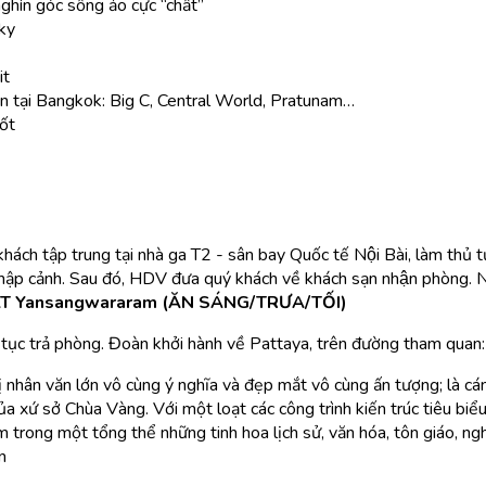
ghìn góc sống ảo cực “chất”
ky
it
ớn tại Bangkok: Big C, Central World, Pratunam…
tốt
khách tập trung tại nhà ga T2 - sân bay Quốc tế Nội Bài, làm th
p cảnh. Sau đó, HDV đưa quý khách về khách sạn nhận phòng. N
T Yansangwararam (ĂN SÁNG/TRƯA/TỐI)
ủ tục trả phòng. Đoàn khởi hành về Pattaya, trên đường tham quan:
rị nhân văn lớn vô cùng ý nghĩa và đẹp mắt vô cùng ấn tượng; là c
 xứ sở Chùa Vàng. Với một loạt các công trình kiến trúc tiêu biểu 
 trong một tổng thể những tinh hoa lịch sử, văn hóa, tôn giáo, ng
n