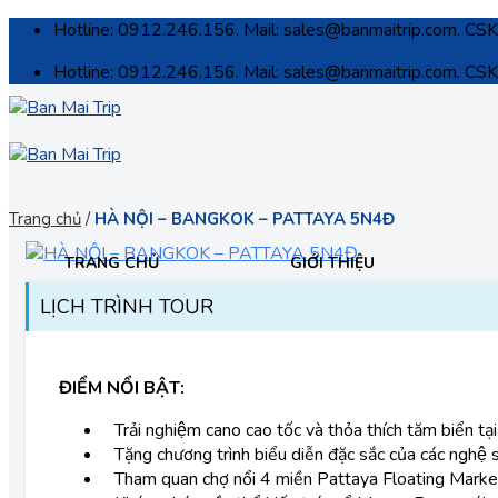
Skip
Hotline: 0912.246.156. Mail: sales@banmaitrip.com. C
to
Hotline: 0912.246.156. Mail: sales@banmaitrip.com. C
content
Trang chủ
/
HÀ NỘI – BANGKOK – PATTAYA 5N4Đ
TRANG CHỦ
GIỚI THIỆU
LỊCH TRÌNH TOUR
ĐIỂM NỔI BẬT:
Trải nghiệm cano cao tốc và thỏa thích tăm biển tạ
Tặng chương trình biểu diễn đặc sắc của các ngh
Tham quan chợ nổi 4 miền Pattaya Floating Market –