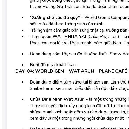
giá trị cuộc sống thiết yếu tại “Trung Tâm Nghiê
Latex Hoàng Gia Thái Lan. Sau đó đoàn tham quan
“Xưởng chế tác đá quý’’
- World Gems Company (
hiểu màu đá theo tháng sinh của mình.
Trải nghiệm cảm giác bắn súng thật tại trường bắn 
Tham quan
WAT PHRA YAI
(Chùa Phật Lớn) - là 
Phật (còn gọi là Đồi Pratumnak) nằm giữa Nam Pa
Đoàn dùng cơm tối, sau đó thưởng thức Show Al
Nghỉ đêm tại khách sạn.
DAY 04: WORLD GEM – WAT ARUN – PLANE CAFÉ –
Đoàn dùng điểm tâm sáng tại khách sạn. Làm thủ 
Snake Farm xem màn biểu diễn rắn độc đáo, được t
Chùa Bình Minh Wat Arun
- là một trong những n
Thaksin quyết định xây dựng kinh đô mới tại Thonb
những mảnh kính hoặc gốm sứ nhỏ được trang trí, t
xem đây là một trong những ngôi chùa đẹp nhất T