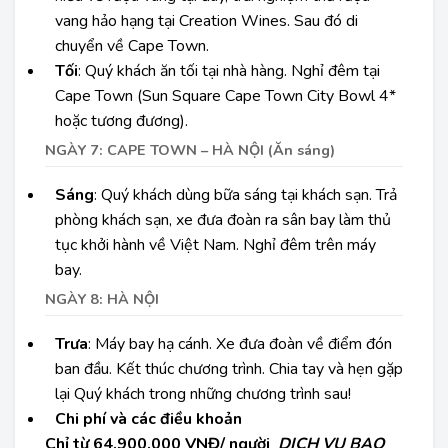
vang hảo hạng tại Creation Wines. Sau đó di
chuyển về Cape Town.
Tối
: Quý khách ăn tối tại nhà hàng. Nghỉ đêm tại
Cape Town (Sun Square Cape Town City Bowl 4*
hoặc tương đương).
NGÀY 7: CAPE TOWN – HÀ NỘI (Ăn sáng)
Sáng
: Quý khách dùng bữa sáng tại khách sạn. Trả
phòng khách sạn, xe đưa đoàn ra sân bay làm thủ
tục khởi hành về Việt Nam. Nghỉ đêm trên máy
bay.
NGÀY 8: HÀ NỘI
Trưa
: Máy bay hạ cánh. Xe đưa đoàn về điểm đón
ban đầu. Kết thúc chương trình. Chia tay và hẹn gặp
lại Quý khách trong những chương trình sau!
Chi phí và các điều khoản
Chỉ từ
64.900.000 VNĐ/ người
DỊCH VỤ BAO