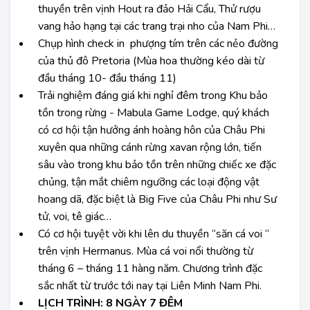
thuyền trên vịnh Hout ra đảo Hải Cẩu, Thử rượu
vang hảo hạng tại các trang trại nho của Nam Phi…
Chụp hình check in phượng tím trên các nẻo đường
của thủ đô Pretoria (Mùa hoa thường kéo dài từ
đầu tháng 10- đầu tháng 11)
Trải nghiệm đáng giá khi nghỉ đêm trong Khu bảo
tồn trong rừng - Mabula Game Lodge, quý khách
có cơ hội tận hưởng ánh hoàng hôn của Châu Phi
xuyên qua những cánh rừng xavan rộng lớn, tiến
sâu vào trong khu bảo tồn trên những chiếc xe đặc
chủng, tận mắt chiêm ngưỡng các loại động vật
hoang dã, đặc biệt là Big Five của Châu Phi như Sư
tử, voi, tê giác…
Có cơ hội tuyệt vời khi lên du thuyền “săn cá voi “
trên vịnh Hermanus. Mùa cá voi nổi thường từ
tháng 6 – tháng 11 hàng năm. Chương trình đặc
sắc nhất từ trước tới nay tại Liên Minh Nam Phi.
LỊCH TRÌNH: 8 NGÀY 7 ĐÊM