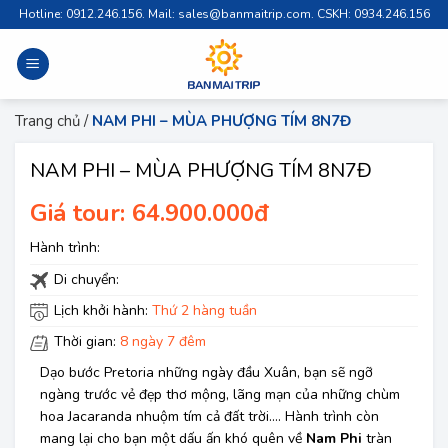
Skip
Hotline: 0912.246.156. Mail: sales@banmaitrip.com. CSKH: 0934.246.156
to
content
Trang chủ
/
NAM PHI – MÙA PHƯỢNG TÍM 8N7Đ
NAM PHI – MÙA PHƯỢNG TÍM 8N7Đ
Giá tour: 64.900.000đ
Hành trình:
Di chuyển:
Lịch khởi hành:
Thứ 2 hàng tuần
Thời gian:
8 ngày 7 đêm
Dạo bước Pretoria những ngày đầu Xuân, bạn sẽ ngỡ
ngàng trước vẻ đẹp thơ mộng, lãng mạn của những chùm
hoa Jacaranda nhuộm tím cả đất trời…. Hành trình còn
mang lại cho bạn một dấu ấn khó quên về
Nam Phi
tràn