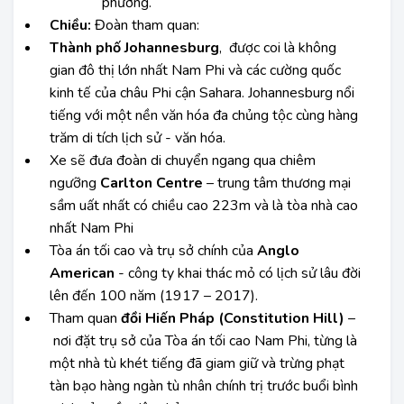
phương.
Chiều:
Đoàn tham quan:
Thành phố Johannesburg
, được coi là không
gian đô thị lớn nhất Nam Phi và các cường quốc
kinh tế của châu Phi cận Sahara. Johannesburg nổi
tiếng với một nền văn hóa đa chủng tộc cùng hàng
trăm di tích lịch sử - văn hóa.
Xe sẽ đưa đoàn di chuyển ngang qua chiêm
ngưỡng
Carlton Centre
– trung tâm thương mại
sầm uất nhất có chiều cao 223m và là tòa nhà cao
nhất Nam Phi
Tòa án tối cao và trụ sở chính của
Anglo
American
- công ty khai thác mỏ có lịch sử lâu đời
lên đến 100 năm (1917 – 2017).
Tham quan
đồi Hiến Pháp (Constitution Hill)
–
nơi đặt trụ sở của Tòa án tối cao Nam Phi, từng là
một nhà tù khét tiếng đã giam giữ và trừng phạt
tàn bạo hàng ngàn tù nhân chính trị trước buổi bình