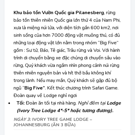
Khu bảo tồn Vườn Quốc gia Pilanesberg
, rừng
bảo tồn thiên nhiên Quốc gia lớn thứ 4 của Nam Phi,
xưa là miệng núi lửa, với diện tích gần 600 km2, nơi
sinh sống của hơn 7000 động vật muông thú, có đủ
những loại động vật lớn nằm trong nhóm “Big Five”
gồm : Sư tử, Báo, Tê giác, Trâu rừng và Voi. Với hành
trình di chuyển bằng xe đặc chủng di chuyển sâu vào
rừng, Quý khách vừa ngắm nhìn phong cảnh núi rừng
thiên nhiên nguyên bản và hít thở bầu không khí
trong lành. Nếu may mắn, Quý khách sẽ gặp đủ bộ
ngũ “
Big Five”
. Kết thúc chương trình Safari Game.
Đoàn quay về Lodge nghỉ ngơi
Tối:
Đoàn ăn tối tại nhà hàng.
Nghỉ đêm tại
Lodge
(Ivory Tree Lodge 4*-5* hoặc tương đương).
NGÀY 3:
IVORY TREE GAME LODGE –
JOHANNESBURG (ĂN 3 BỮA)