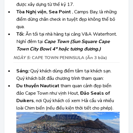
được xây dựng từ thế kỷ 17.
Tòa Nghị viện, Sea Point
, Camps Bay, là những
điểm dừng chân check in tuyệt đẹp không thể bỏ
qua.
Tối:
Ăn tối tại nhà hàng tại cảng V&A Waterfront.
Nghỉ đêm tại
Cape Town (Sun Square Cape
Town City Bowl 4* hoặc tương đương.)
NGÀY 5:
CAPE TOWN PENINSULA (Ăn 3 bữa)
Sáng
:
Quý khách dùng điểm tâm tại khách sạn.
Quý khách bắt đầu chương trình tham quan:
Du thuyền Nauticat
tham quan cảnh đẹp biển
đảo Cape Town như vịnh Hout,
Đảo Seals of
Duikers
, nơi Quý khách có xem Hải cẩu và nhiều
loài Chim biển (nếu điều kiện thời tiết cho phép).