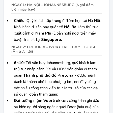
NGÀY 1: HÀ NỘI - JOHANNESBURG (Nghỉ đêm
trên máy bay)
Chiều:
Quý khách tập trung ở điểm hẹn tại Hà Nội.
Khởi hành đi sân bay quốc tế
Nội Bài
làm thủ tục
xuất cảnh đi
Nam Phi
(Đoàn nghỉ ngơi trên máy
bay). Transit tại
Singapore.
NGÀY 2: PRETORIA – IVORY TREE GAME LODGE
(Ăn trưa, tối)
6h10:
Tới sân bay Johannesburg, quý khách làm
thủ tục nhập cảnh. Xe và HDV đón đoàn đi tham
quan
Thành phố thủ đô Pretoria
- được mệnh
danh là thành phố hoa phượng tím, nơi đây cũng
đặt nhiều công trình kiến trúc là trụ sở của các đại
sứ quán, đoàn tham quan:
Đài tưởng niệm Voortrekker:
công trình ghi dấu
sự kiện người hàng ngàn người Boer (hậu duệ của