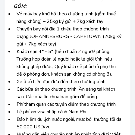
GỒM:
Vé máy bay khứ hồ theo chương trình (gồm thuế
hàng không) – 25kg ký gửi + 7kg xách tay
Chuyến bay nội địa 1 chiều theo chương trình
chặng JOHANNESBURG - CAPETOWN (20kg ký
gửi + 7kg xách tay)
Khách sạn 4* - 5* (tiêu chuẩn 2 người/ phòng.
Trường hợp đoàn lẻ người hoặc lẻ giới tính, nếu
không ghép được, Quý khách sẽ phải trả phụ thu
để ở phòng đơn, khách sạn không có phòng 3).
Xe ô tô hiện đại đưa đón theo chương trình
Các bữa ăn theo chương trình. Ăn sáng tại khách
sạn. Các bữa ăn chưa bao gồm đồ uống.
Phí tham quan các tuyến điểm theo chương trình.
Lệ phí xin visa nhập cảnh Nam Phi.
Bảo hiểm du lịch nước ngoài, mức bồi thường tối đa
50,000 USD/vụ
Hướng dẫn viên chuyên nghiệp nhiệt tình đi từ Việt